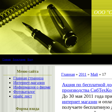
ООО "С
Главная
|
Регистрация
|
Вход
Меню сайта
Главная
»
2011
»
Май
»
17
Главная страница
Интернет-магазин
Акция по бесплатной до
Информация о фирме
производства СибТехК
Фотокаталог
До 30 мая 2011 года пр
прайс лист
интернет магазин
и опла
получаете бесплатнную 
Форма входа