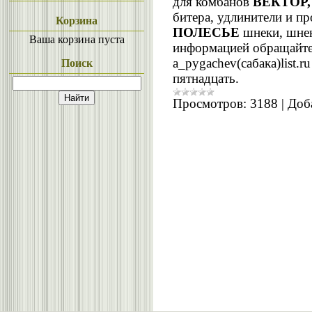
для комбанов
ВЕКТОР,
битера, удлинители и п
Корзина
ПОЛЕСЬЕ
шнеки, шнек
Ваша корзина пуста
информацией обращайте
a_pygachev(сабака)list.r
Поиск
пятнадцать.
Просмотров:
3188
|
Доб