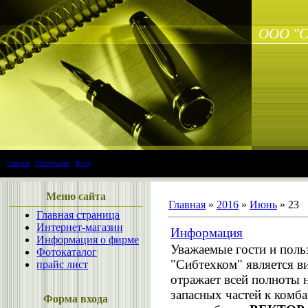
ООО "С
Главная
|
Регистрация
|
Вход
Меню сайта
Главная
»
2016
»
Июнь
»
23
Главная страница
Интернет-магазин
Информация
Информация о фирме
Уважаемые гости и поль
Фотокаталог
"Сибтехком" является в
прайс лист
отражает всей полноты
запасных частей к комб
Форма входа