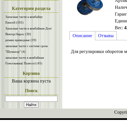
Артик
Налич
Категории раздела
Гаран
Запасные части к комбайну
Един
Енисей
(101)
Вес
:
4
Запасные части к комбайнам Дон/
Вектор/Акрос
(30)
Описание
Отзывы
ремни приводные
(19)
запасные части r системе среза
Для регулировки оборотов м
"Шумахер"
(4)
запасные части к комбайнам
Гомсельмаш( Палессе)
(45)
Корзина
Ваша корзина пуста
Поиск
Copyr