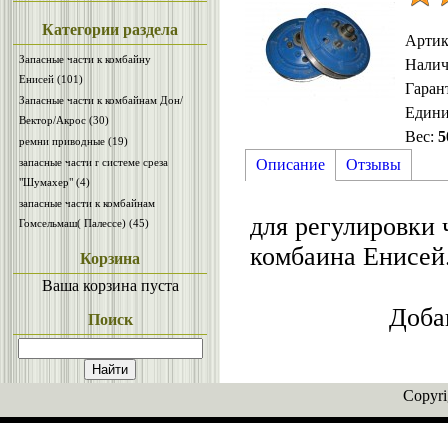
Категории раздела
Артик
Запасные части к комбайну
Налич
Енисей
(101)
Гаран
Запасные части к комбайнам Дон/
Един
Вектор/Акрос
(30)
Вес
:
5
ремни приводные
(19)
Описание
Отзывы
запасные части r системе среза
"Шумахер"
(4)
запасные части к комбайнам
для регулировки
Гомсельмаш( Палессе)
(45)
комбаина Енисей
Корзина
Ваша корзина пуста
Доба
Поиск
Copyr